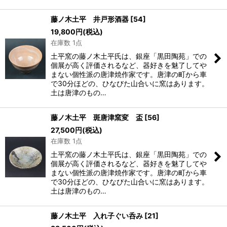
藤ノ木土平 井戸形酒器
[
54
]
19,800
円
(税込)
在庫数 1点
土平窯の藤ノ木土平氏は、銀座「黒田陶苑」での
個展が高く評価されるなど、器好きを魅了してや
まない個性派の唐津焼作家です。唐津の町から車
で30分ほどの、ひなびた山合いに窯はあります。
土は唐津のもの…
藤ノ木土平 斑唐津窯変 盃
[
56
]
27,500
円
(税込)
在庫数 1点
土平窯の藤ノ木土平氏は、銀座「黒田陶苑」での
個展が高く評価されるなど、器好きを魅了してや
まない個性派の唐津焼作家です。唐津の町から車
で30分ほどの、ひなびた山合いに窯はあります。
土は唐津のもの…
藤ノ木土平 入れ子ぐい呑み
[
21
]