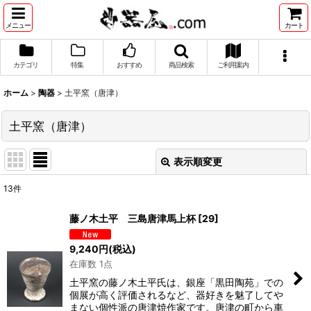
メニュー
カート
カテゴリ
特集
おすすめ
商品検索
ご利用案内
ホーム
>
陶器
>
土平窯（唐津）
土平窯（唐津）
表示順変更
閉じる
13
件
表示数
:
藤ノ木土平 三島唐津馬上杯
[
29
]
並び順
:
9,240
円
(税込)
在庫数 1点
絞り込む
土平窯の藤ノ木土平氏は、銀座「黒田陶苑」での
個展が高く評価されるなど、器好きを魅了してや
まない個性派の唐津焼作家です。唐津の町から車