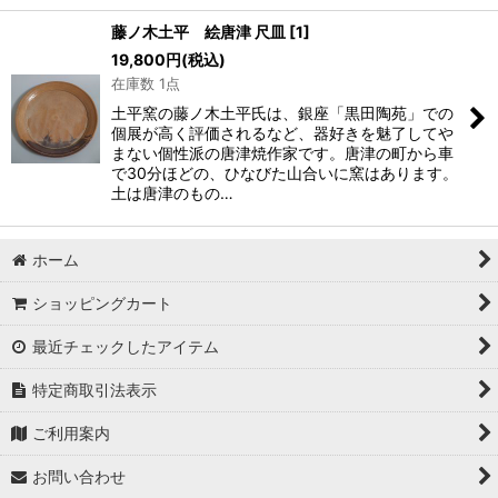
藤ノ木土平 絵唐津 尺皿
[
1
]
19,800
円
(税込)
在庫数 1点
土平窯の藤ノ木土平氏は、銀座「黒田陶苑」での
個展が高く評価されるなど、器好きを魅了してや
まない個性派の唐津焼作家です。唐津の町から車
で30分ほどの、ひなびた山合いに窯はあります。
土は唐津のもの…
ホーム
ショッピングカート
最近チェックしたアイテム
特定商取引法表示
ご利用案内
お問い合わせ