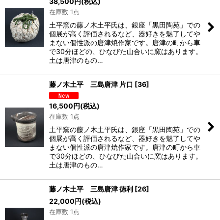
38,500
円
(税込)
在庫数 1点
土平窯の藤ノ木土平氏は、銀座「黒田陶苑」での
個展が高く評価されるなど、器好きを魅了してや
まない個性派の唐津焼作家です。唐津の町から車
で30分ほどの、ひなびた山合いに窯はあります。
土は唐津のもの…
藤ノ木土平 三島唐津 片口
[
36
]
16,500
円
(税込)
在庫数 1点
土平窯の藤ノ木土平氏は、銀座「黒田陶苑」での
個展が高く評価されるなど、器好きを魅了してや
まない個性派の唐津焼作家です。唐津の町から車
で30分ほどの、ひなびた山合いに窯はあります。
土は唐津のもの…
藤ノ木土平 三島唐津 徳利
[
26
]
22,000
円
(税込)
在庫数 1点