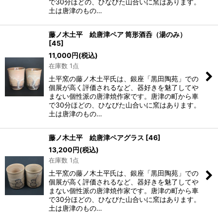
で30分ほどの、ひなびた山合いに窯はあります。
土は唐津のもの…
藤ノ木土平 絵唐津ペア 筒形酒呑（湯のみ）
[
45
]
11,000
円
(税込)
在庫数 1点
土平窯の藤ノ木土平氏は、銀座「黒田陶苑」での
個展が高く評価されるなど、器好きを魅了してや
まない個性派の唐津焼作家です。唐津の町から車
で30分ほどの、ひなびた山合いに窯はあります。
土は唐津のもの…
藤ノ木土平 絵唐津ペアグラス
[
46
]
13,200
円
(税込)
在庫数 1点
土平窯の藤ノ木土平氏は、銀座「黒田陶苑」での
個展が高く評価されるなど、器好きを魅了してや
まない個性派の唐津焼作家です。唐津の町から車
で30分ほどの、ひなびた山合いに窯はあります。
土は唐津のもの…