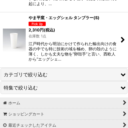
起により、…
やま平窯・エッグシェル タンブラー(S)
2,310
円
(税込)
在庫数 1点
江戸時代から明治にかけて作られた輸出向けの食
器の中でも特に技術の域を極め、卵の殻のように
薄く、しかも丈夫な物を“卵殻手”と言い、西欧人
から“エッグシェ…
カテゴリで絞り込む
特集で絞り込む
うすはりギフト
磁器
ホーム
鍛金師・伊藤祐嗣さんの器
ショッピングカート
陶器
熟成酒におすすめの酒器
最近チェックしたアイテム
漆器