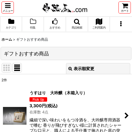
メニュー
カート
カテゴリ
特集
おすすめ
商品検索
ご利用案内
ホーム
>
ギフトおすすめ商品
ギフトおすすめ商品
表示順変更
閉じる
2
件
表示数
:
うすはり 大吟醸（木箱入り）
並び順
:
3,300
円
(税込)
在庫数 4点
絞り込む
繊細で深い味わいをもつ冷酒を、大吟醸専用酒器
で嗜む 香りが飛びすぎない様に計算されたシャー
プな口元と、職人による手仕事で施された底の突