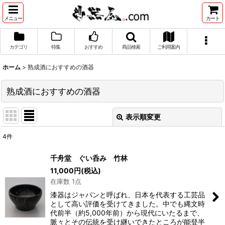
メニュー
カート
カテゴリ
特集
おすすめ
商品検索
ご利用案内
ホーム
>
熟成酒におすすめの酒器
熟成酒におすすめの酒器
表示順変更
閉じる
4
件
表示数
:
千舟堂 ぐい呑み 竹林
11,000
円
(税込)
並び順
:
在庫数 1点
漆器はジャパンと呼ばれ、日本を代表する工芸品
絞り込む
として高い評価を受けてきました。中でも縄文時
代前半（約5,000年前）から現代にいたるまで、
脈々とその伝統を受け継いできたところが能登半