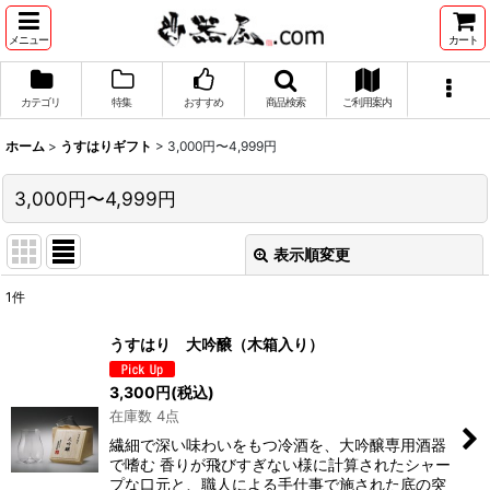
メニュー
カート
カテゴリ
特集
おすすめ
商品検索
ご利用案内
ホーム
>
うすはりギフト
>
3,000円〜4,999円
3,000円〜4,999円
表示順変更
閉じる
1
件
表示数
:
うすはり 大吟醸（木箱入り）
並び順
:
3,300
円
(税込)
在庫数 4点
絞り込む
繊細で深い味わいをもつ冷酒を、大吟醸専用酒器
で嗜む 香りが飛びすぎない様に計算されたシャー
プな口元と、職人による手仕事で施された底の突