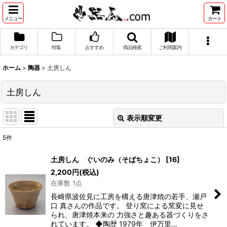
メニュー
カート
カテゴリ
特集
おすすめ
商品検索
ご利用案内
ホーム
>
陶器
>
土房しん
土房しん
表示順変更
閉じる
5
件
表示数
:
土房しん ぐいのみ（そばちょこ）
[
16
]
2,200
円
(税込)
並び順
:
在庫数 1点
長崎県波佐見に工房を構える唐津焼の若手、瀬戸
絞り込む
口 真さんの作品です。 登り窯による窯変に見せ
られ、唐津焼本来の 力強さと趣ある器づくりをさ
れています。 ◆陶歴 1979年 伊万里…