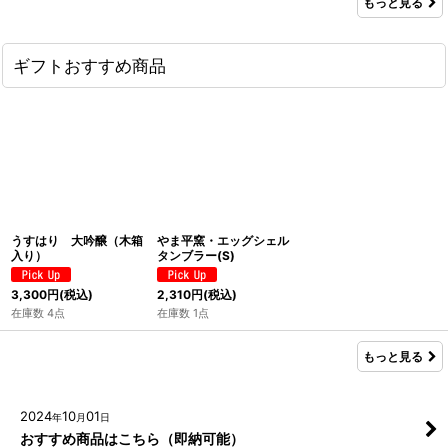
もっと見る
ギフトおすすめ商品
うすはり 大吟醸（木箱
やま平窯・エッグシェル
入り）
タンブラー(S)
3,300
円
(税込)
2,310
円
(税込)
在庫数 4点
在庫数 1点
もっと見る
2024
10
01
年
月
日
おすすめ商品はこちら（即納可能）