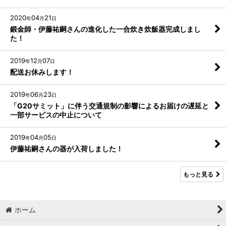
2020
04
21
年
月
日
鍛金師・伊藤祐嗣さんの進化した一合炊き炊飯器完成しまし
た！
2019
12
07
年
月
日
配送お休みします！
2019
06
23
年
月
日
「G20サミット」に伴う交通規制の影響によるお届けの遅延と
一部サービスの中止について
2019
04
05
年
月
日
伊藤祐嗣さんの器が入荷しました！
もっと見る
ホーム