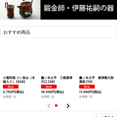
おすすめ商品
小鹿田焼 ぐい呑み（木
藤ノ木土平 三島唐津
藤ノ木土平 唐津熊川形
箱入り）
[
026
]
片口
[
36
]
酒呑
[
15
]
2,750
円
(税込)
16,500
円
(税込)
11,000
円
(税込)
在庫数 1点
在庫数 1点
在庫数 1点