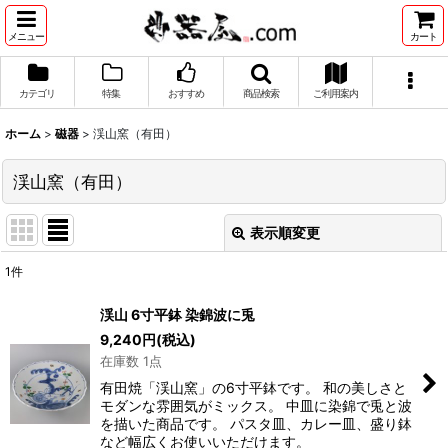
メニュー
カート
カテゴリ
特集
おすすめ
商品検索
ご利用案内
ホーム
>
磁器
>
渓山窯（有田）
渓山窯（有田）
表示順変更
閉じる
1
件
表示数
:
渓山 6寸平鉢 染錦波に兎
9,240
円
(税込)
並び順
:
在庫数 1点
有田焼「渓山窯」の6寸平鉢です。 和の美しさと
絞り込む
モダンな雰囲気がミックス。 中皿に染錦で兎と波
を描いた商品です。 パスタ皿、カレー皿、盛り鉢
など幅広くお使いいただけます。